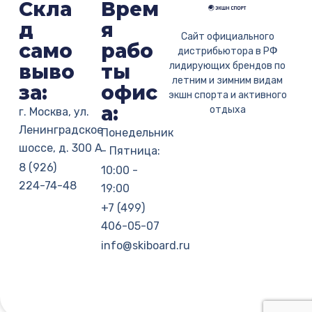
Скла
Врем
д
я
Сайт официального
само
рабо
дистрибьютора в РФ
выво
ты
лидирующих брендов по
летним и зимним видам
за:
офис
экшн спорта и активного
а:
отдыха
г. Москва, ул.
Ленинградское
Понедельник
шоссе, д. 300 А
- Пятница:
8 (926)
10:00 -
224-74-48
19:00
+7 (499)
406-05-07
info@skiboard.ru